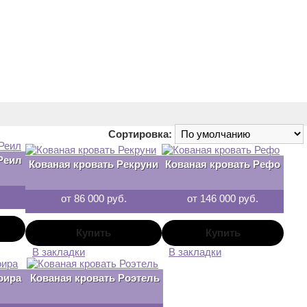
Сортировка:
Реил
Кованая кровать Рекруни
Кованая кровать Рефо
от 86 000 руб.
от 146 000 руб.
В закладки
В закладки
оира
Кованая кровать Роэтель