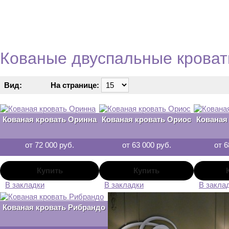
Кованые двуспальные кровати
Вид:
На странице:
Кованая кровать Оринна
Кованая кровать Ориос
Кованая
от 72 000 руб.
от 63 000 руб.
от 6
В закладки
В закладки
В закла
Кованая кровать Рибрандо