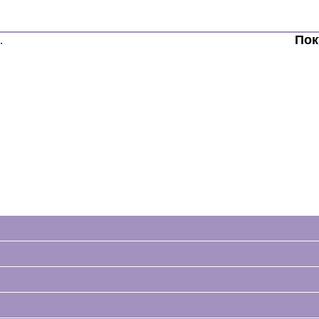
Пок
.
ЛЬНЫЕ
С БАЛДАХИНОМ
ДВУХЪЯРУСНЫЕ
ДЕТСКИЕ
КР