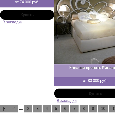
от 74 000 руб.
В закладки
Кованая кровать Ривал
от 80 000 руб.
В закладки
|<
<
....
2
3
4
5
6
7
8
9
10
1