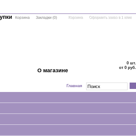
упки
Корзина
Оформить заказ в 1 клик
Корзина
Закладки
(
0
)
0
шт.
от 0 руб.
О магазине
УГЛЫЕ
АКЦИИ
КОНТАКТЫ
Главная
Двуспальные