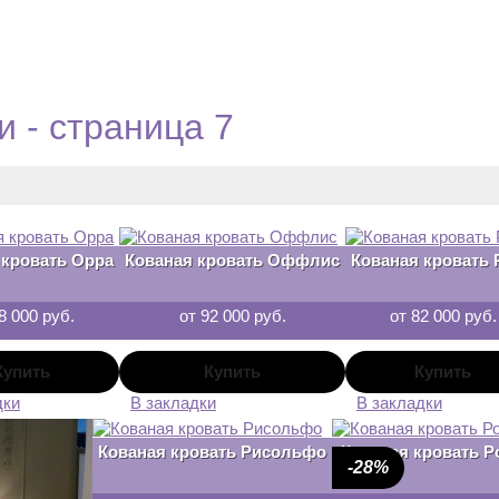
 - страница 7
 кровать Орра
Кованая кровать Оффлис
Кованая кровать 
8 000 руб.
от 92 000 руб.
от 82 000 руб.
дки
В закладки
В закладки
Кованая кровать Рисольфо
Кованая кровать Р
-28%