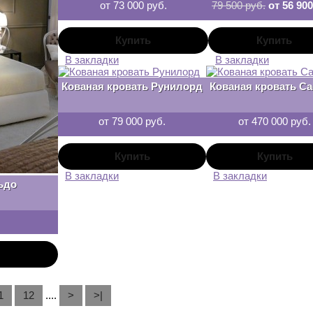
от 73 000 руб.
79 500 руб.
от 56 900
В закладки
В закладки
Кованая кровать Рунилорд
Кованая кровать С
от 79 000 руб.
от 470 000 руб.
В закладки
В закладки
ьдо
1
12
....
>
>|