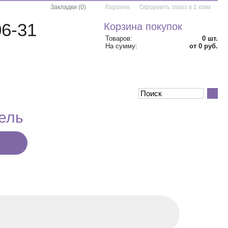
Корзина
Оформить заказ в 1 клик
Закладки
(
0
)
06-31
Корзина покупок
Товаров:
0
шт.
На сумму:
от 0 руб.
АКЦИИ
КОНТАКТЫ
ель