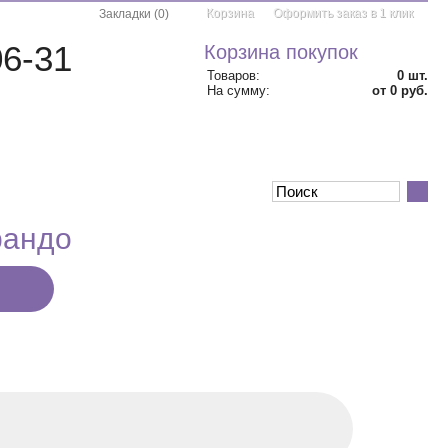
Корзина
Оформить заказ в 1 клик
Закладки
(
0
)
06-31
Корзина покупок
Товаров:
0
шт.
На сумму:
от 0 руб.
АКЦИИ
КОНТАКТЫ
рандо