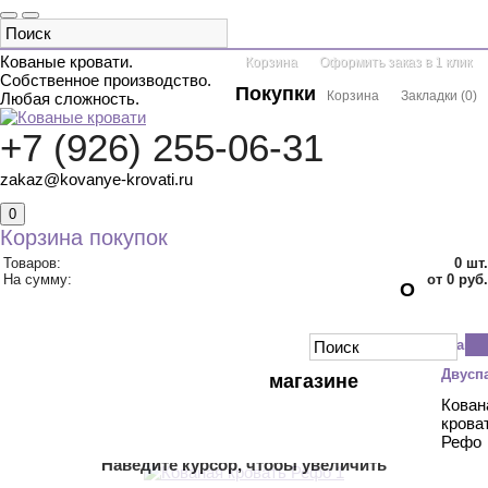
Кованые кровати.
Корзина
Оформить заказ в 1 клик
Собственное производство.
Покупки
Корзина
Закладки
(
0
)
Любая сложность.
+7 (926) 255-06-31
zakaz@kovanye-krovati.ru
0
Корзина покупок
Товаров:
0
шт.
На сумму:
от 0 руб.
О
КАТАЛОГ ТОВАРОВ
ДВУСПАЛЬНЫЕ
Главн
ОДНОСПАЛЬНЫЕ
С БАЛДАХИНОМ
ДВУХЪЯРУСНЫЕ
Двусп
магазине
ДЕТСКИЕ
КРУГЛЫЕ
АКЦИИ
Кован
крова
КОНТАКТЫ
Рефо
Наведите курсор, чтобы увеличить