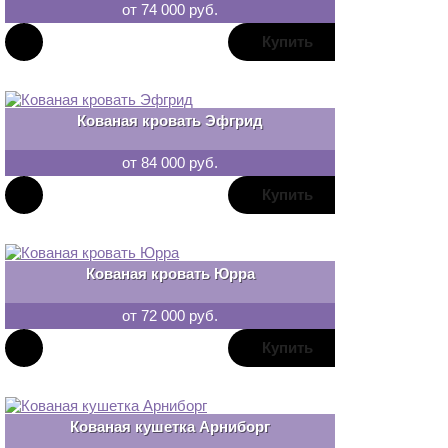
от 74 000 руб.
В
закладки
Кованая кровать Эфгрид
от 84 000 руб.
В
закладки
Кованая кровать Юрра
от 72 000 руб.
В
закладки
Кованая кушетка Арниборг