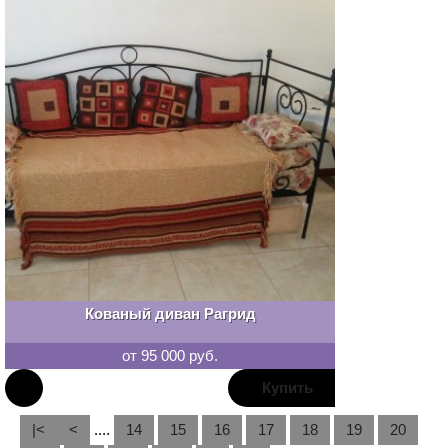
Кованый диван Рагрид
от 95 000 руб.
В
|<
<
....
14
15
16
17
18
19
20
закладки