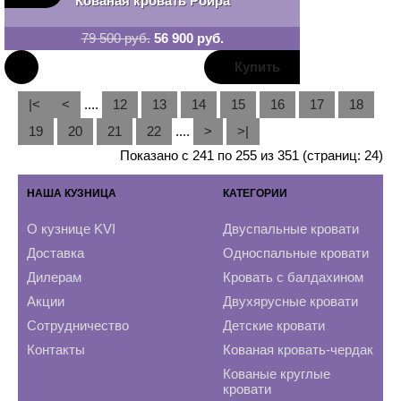
Кованая кровать Роира
79 500 руб.
56 900 руб.
В
|<
<
....
12
13
14
15
16
17
18
закладки
19
20
21
22
....
>
>|
Показано с 241 по 255 из 351 (страниц: 24)
НАША КУЗНИЦА
КАТЕГОРИИ
О кузнице KVI
Двуспальные кровати
Доставка
Односпальные кровати
Дилерам
Кровать с балдахином
Акции
Двухярусные кровати
Сотрудничество
Детские кровати
Контакты
Кованая кровать-чердак
Кованые круглые
кровати