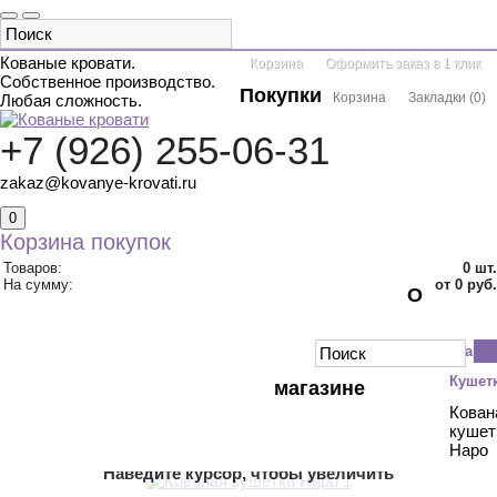
Кованые кровати.
Корзина
Оформить заказ в 1 клик
Собственное производство.
Покупки
Корзина
Закладки
(
0
)
Любая сложность.
+7 (926) 255-06-31
zakaz@kovanye-krovati.ru
0
Корзина покупок
Товаров:
0
шт.
На сумму:
от 0 руб.
О
КАТАЛОГ ТОВАРОВ
ДВУСПАЛЬНЫЕ
Главн
ОДНОСПАЛЬНЫЕ
С БАЛДАХИНОМ
ДВУХЪЯРУСНЫЕ
Кушет
магазине
ДЕТСКИЕ
КРУГЛЫЕ
АКЦИИ
Кован
кушет
КОНТАКТЫ
Наро
Наведите курсор, чтобы увеличить