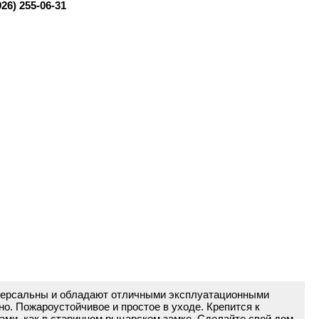
926) 255-06-31
ниверсальны и обладают отличными эксплуатационными
о. Пожароустойчивое и простое в уходе. Крепится к
ами, как в старинном рыцарском замке. Сделайте свой дом