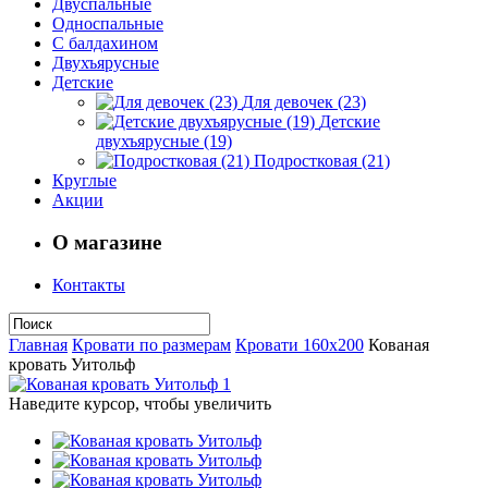
Двуспальные
Односпальные
С балдахином
Двухъярусные
Детские
Для девочек (23)
Детские
двухъярусные (19)
Подростковая (21)
Круглые
Акции
О магазине
Контакты
Главная
Кровати по размерам
Кровати 160х200
Кованая
кровать Уитольф
Наведите курсор, чтобы увеличить