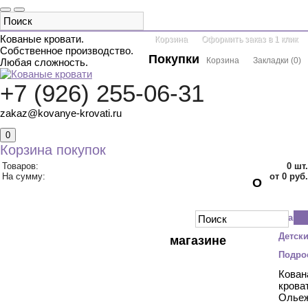
Кованые кровати.
Корзина
Оформить заказ в 1 клик
Собственное производство.
Покупки
Корзина
Закладки
(
0
)
Любая сложность.
+7 (926) 255-06-31
zakaz@kovanye-krovati.ru
0
Корзина покупок
Товаров:
0
шт.
На сумму:
от 0 руб.
О
КАТАЛОГ ТОВАРОВ
ДВУСПАЛЬНЫЕ
Главн
ОДНОСПАЛЬНЫЕ
С БАЛДАХИНОМ
ДВУХЪЯРУСНЫЕ
Детск
магазине
ДЕТСКИЕ
КРУГЛЫЕ
АКЦИИ
Подро
КОНТАКТЫ
Кован
крова
Олье