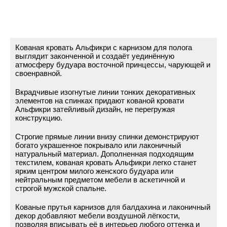
Кованая кровать Альфикри с карнизом для полога
выглядит законченной и создаёт уединённую
атмосферу будуара восточной принцессы, чарующей и
своенравной.
Вкрадчивые изогнутые линии тонких декоративных
элементов на спинках придают кованой кровати
Альфикри затейливый дизайн, не перегружая
конструкцию.
Строгие прямые линии внизу спинки демонстрируют
богато украшенное покрывало или лаконичный
натуральный материал. Дополненная подходящим
текстилем, кованая кровать Альфикри легко станет
ярким центром милого женского будуара или
нейтральным предметом мебели в аскетичной и
строгой мужской спальне.
Кованые прутья карнизов для балдахина и лаконичный
декор добавляют мебели воздушной лёгкости,
позволяя вписывать её в интерьер любого оттенка и