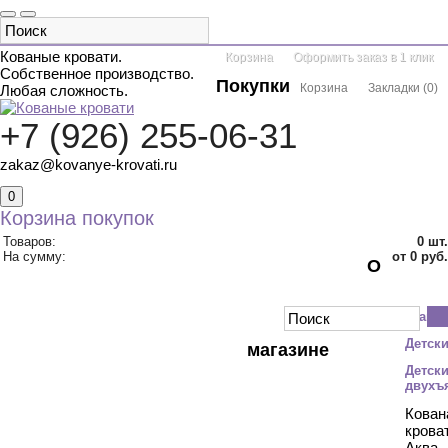
Кованые кровати.
Корзина
Оформить заказ в 1 клик
Собственное производство.
Покупки
Корзина
Закладки
(
0
)
Любая сложность.
+7 (926) 255-06-31
zakaz@kovanye-krovati.ru
0
Корзина покупок
Товаров:
0
шт.
На сумму:
от 0 руб.
О
КАТАЛОГ ТОВАРОВ
ДВУСПАЛЬНЫЕ
Главн
ОДНОСПАЛЬНЫЕ
С БАЛДАХИНОМ
ДВУХЪЯРУСНЫЕ
Детск
магазине
ДЕТСКИЕ
КРУГЛЫЕ
АКЦИИ
Детск
двухъ
КОНТАКТЫ
Кован
крова
Аква